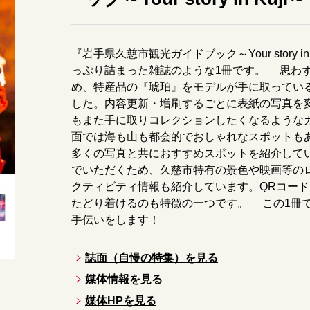
『岩手県久慈市観光ガイドブック～Your story 
っぷり詰まった雑誌のような1冊です。 思わ
め、特産品の『琥珀』をモデルが手に取ってい
した。内容更新・増刷するごとに表紙の写真を
もまた手に取りコレクションしたくなるような
面では海も山も都会的でおしゃれなスポットも
多くの写真と共におすすめスポットを紹介して
でいただくため、久慈市特有の景色や映画等の
クティビティ情報も紹介しています。QRコー
たどり着けるのも特徴の一つです。 この1冊
手伝いをします！
誌面（自慢の特集）を見る
媒体情報を見る
媒体HPを見る