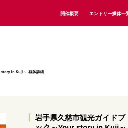
開催概要
エントリー媒体一
ry in Kuji～ -媒体詳細
岩手県久慈市観光ガイドブ
ック～Your story in Kuji～