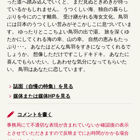
った道へ踏み込んでいくと、 まだ見ぬときめきが待っ
ているかもしれません。 うつくしい海、独自の暮らし
ぶりを今にのこす離島、 受け継がれる海女文化。鳥羽
には日本のうつくしい営みがそこかしこに息づいていま
す。 ゆったりとここちよい鳥羽の出で湯。 旅を深くゆ
たかにしてくれる海の幸、山の幸。 自然の恵みもたっ
ぷり･･･。 あなたはどんな鳥羽をすきになってくれるで
しょうか。 想像しただけですこしドキドキ。 あなたに
喜んでもらいたい。しあわせな気分になってもらいた
い。 鳥羽はあなたに恋しています。
誌面（自慢の特集）を見る
媒体または媒体HPを見る
コメントを書く
事務局にて不適切な表現が含まれていないか確認後の表示
とさせていただきますので反映までにお時間がかかる場合