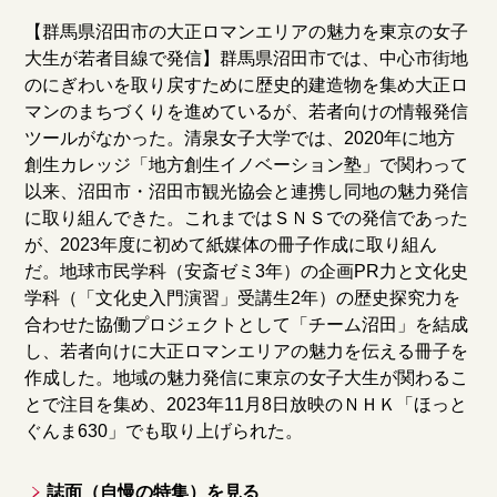
【群馬県沼田市の大正ロマンエリアの魅力を東京の女子
大生が若者目線で発信】群馬県沼田市では、中心市街地
のにぎわいを取り戻すために歴史的建造物を集め大正ロ
マンのまちづくりを進めているが、若者向けの情報発信
ツールがなかった。清泉女子大学では、2020年に地方
創生カレッジ「地方創生イノベーション塾」で関わって
以来、沼田市・沼田市観光協会と連携し同地の魅力発信
に取り組んできた。これまではＳＮＳでの発信であった
が、2023年度に初めて紙媒体の冊子作成に取り組ん
だ。地球市民学科（安斎ゼミ3年）の企画PR力と文化史
学科（「文化史入門演習」受講生2年）の歴史探究力を
合わせた協働プロジェクトとして「チーム沼田」を結成
し、若者向けに大正ロマンエリアの魅力を伝える冊子を
作成した。地域の魅力発信に東京の女子大生が関わるこ
とで注目を集め、2023年11月8日放映のＮＨＫ「ほっと
ぐんま630」でも取り上げられた。
誌面（自慢の特集）を見る