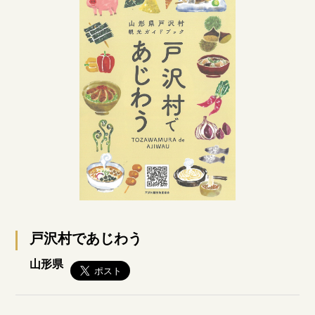
戸沢村であじわう
山形県