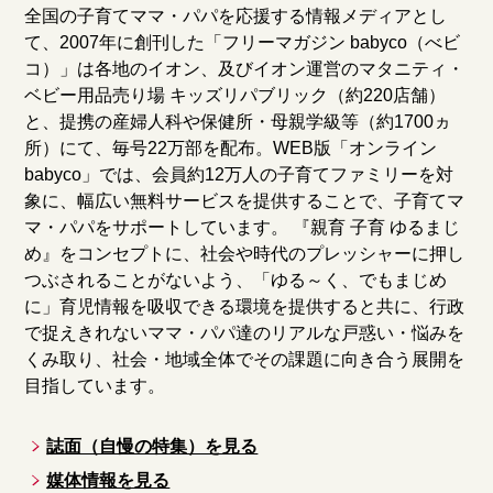
全国の子育てママ・パパを応援する情報メディアとし
て、2007年に創刊した「フリーマガジン babyco（べビ
コ）」は各地のイオン、及びイオン運営のマタニティ・
ベビー用品売り場 キッズリパブリック（約220店舗）
と、提携の産婦人科や保健所・母親学級等（約1700ヵ
所）にて、毎号22万部を配布。WEB版「オンライン
babyco」では、会員約12万人の子育てファミリーを対
象に、幅広い無料サービスを提供することで、子育てマ
マ・パパをサポートしています。 『親育 子育 ゆるまじ
め』をコンセプトに、社会や時代のプレッシャーに押し
つぶされることがないよう、「ゆる～く、でもまじめ
に」育児情報を吸収できる環境を提供すると共に、行政
で捉えきれないママ・パパ達のリアルな戸惑い・悩みを
くみ取り、社会・地域全体でその課題に向き合う展開を
目指しています。
誌面（自慢の特集）を見る
媒体情報を見る