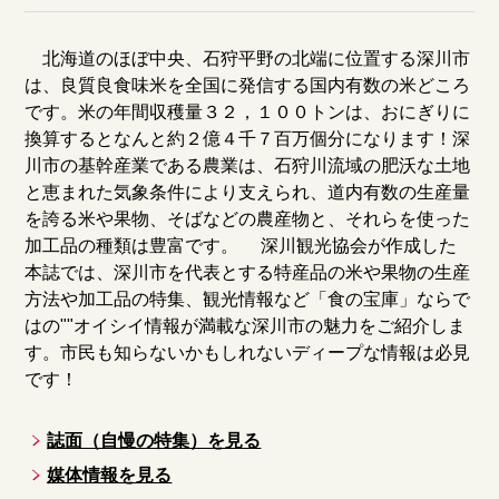
北海道のほぼ中央、石狩平野の北端に位置する深川市
は、良質良食味米を全国に発信する国内有数の米どころ
です。米の年間収穫量３２，１００トンは、おにぎりに
換算するとなんと約２億４千７百万個分になります！深
川市の基幹産業である農業は、石狩川流域の肥沃な土地
と恵まれた気象条件により支えられ、道内有数の生産量
を誇る米や果物、そばなどの農産物と、それらを使った
加工品の種類は豊富です。 深川観光協会が作成した
本誌では、深川市を代表とする特産品の米や果物の生産
方法や加工品の特集、観光情報など「食の宝庫」ならで
はの""オイシイ情報が満載な深川市の魅力をご紹介しま
す。市民も知らないかもしれないディープな情報は必見
です！
誌面（自慢の特集）を見る
媒体情報を見る