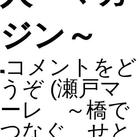
ジン～
コメントをど
うぞ
(瀬戸マ
ーレ ～橋で
つなぐ せと