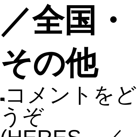
／全国・
その他
コメントをど
うぞ