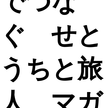
でつな
ぐ せと
うちと旅
人 マガ