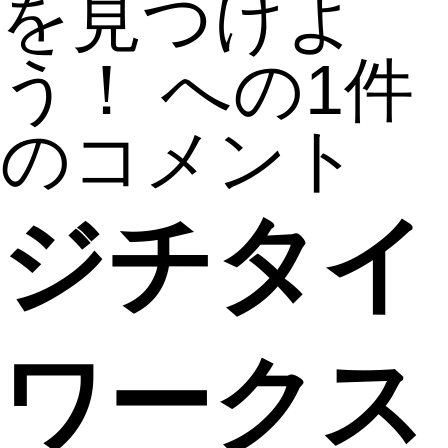
を見つけよ
う！ への
1件
のコメント
ジチタイ
ワークス