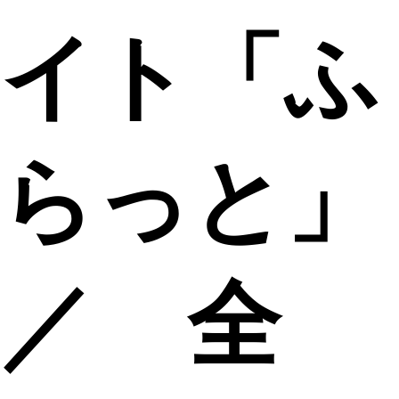
イト「ふ
らっと」
／ 全