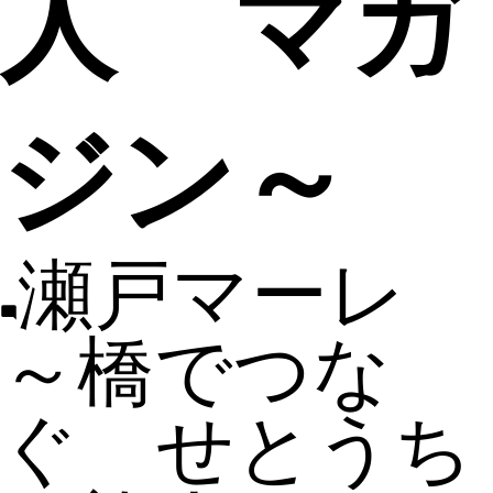
人 マガ
ジン～
瀬戸マーレ
～橋でつな
ぐ せとうち