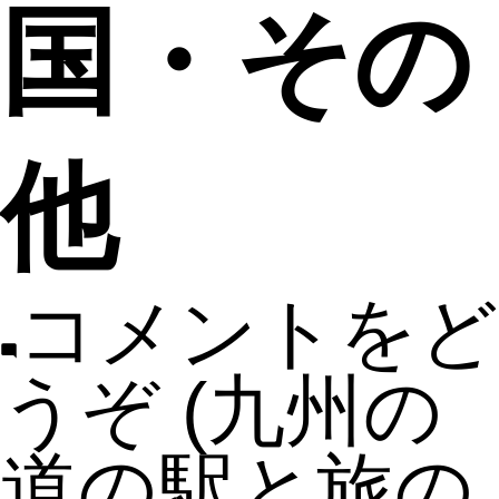
国・その
他
コメントをど
うぞ
(九州の
道の駅と旅の