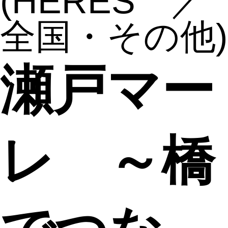
(HERES ／
全国・その他)
瀬戸マー
レ ～橋