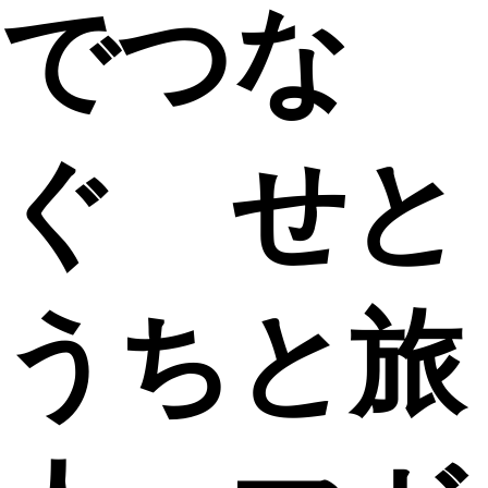
でつな
ぐ せと
うちと旅