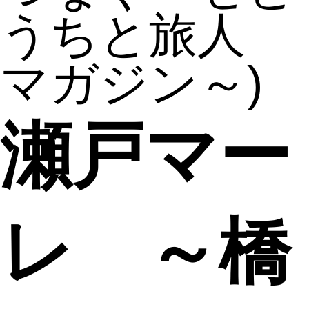
うちと旅人
マガジン～)
瀬戸マー
レ ～橋