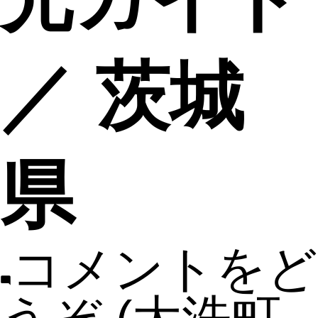
／ 茨城
県
コメントをど