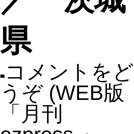
県
コメントをど
うぞ
(WEB版
「月刊