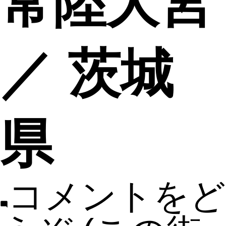
常陸大宮
／ 茨城
県
コメントをど