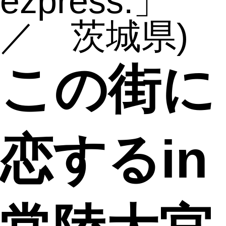
ezpress.」
／ 茨城県)
この街に
恋するin