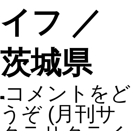
イフ ／
茨城県
コメントをど
うぞ
(月刊サ