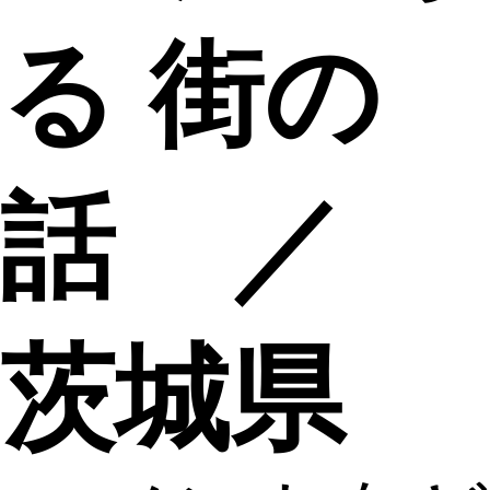
る 街の
話 ／
茨城県