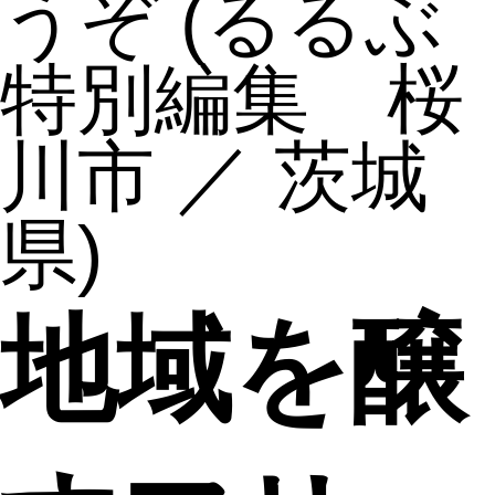
うぞ
(るるぶ
特別編集 桜
川市 ／ 茨城
県)
地域を醸