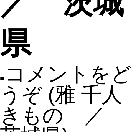
／ 茨城
県
コメントをど
うぞ
(雅 千人
きもの ／