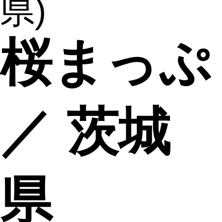
県)
桜まっぷ
／ 茨城
県