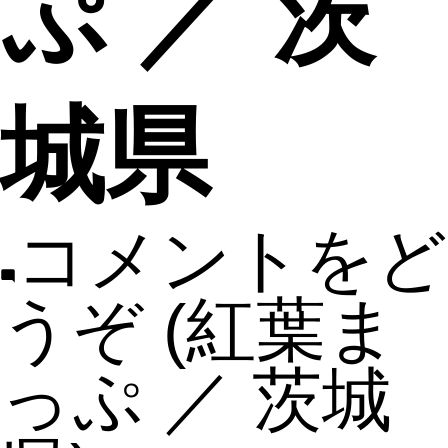
ぷ ／ 茨
城県
コメントをど
うぞ
(紅葉ま
っぷ ／ 茨城