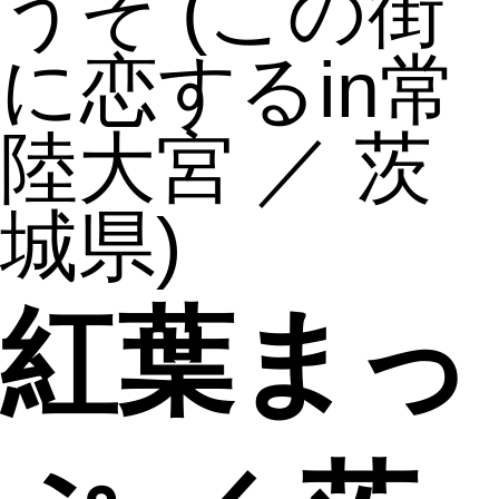
うぞ
(この街
に恋するin常
陸大宮 ／ 茨
城県)
紅葉まっ