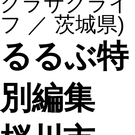
クラサクライ
フ ／ 茨城県)
るるぶ特
別編集