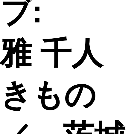
ブ:
雅 千人
きもの