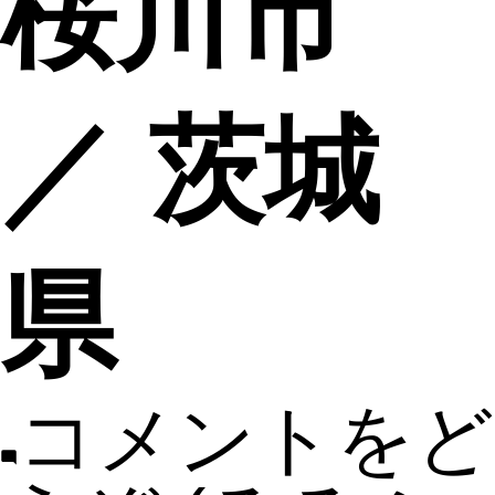
桜川市
／ 茨城
県
コメントをど