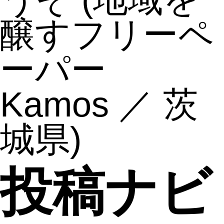
醸すフリーペ
ーパー
Kamos ／ 茨
城県)
投稿ナビ