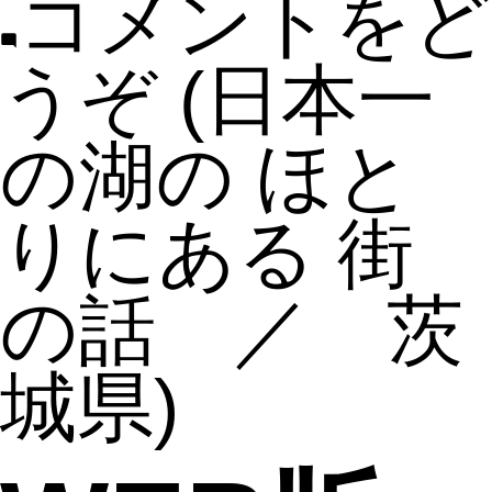
コメントをど
うぞ
(日本一
の湖の ほと
りにある 街
の話 ／ 茨
城県)