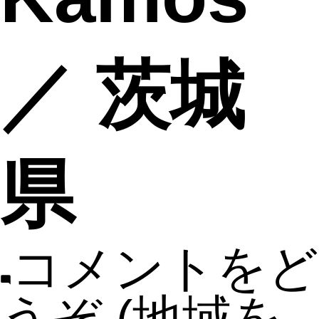
／ 茨城
県
コメントをど
うぞ
(地域を