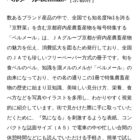
数あるブランド産品の中で、全国でも知名度№1を誇る
『京野菜』を含む京都府内産農畜産物を毎号特集する
「ベルメール」は、ＪＡグループ京都が府内産農畜産物
の魅力を伝え、消費拡大を図るため発行しており、全国
のＪＡでも珍しいフリーペーパー方式の冊子です。旬を
食ベルのベル、知識を溜メルのメルが「ベルメール」の
由来になっており、その名の通りこの1冊で特集農畜産
物の歴史に始まり豆知識、美味しい見分け方、栄養、食
べ方などを写真やイラストを多用し、わかりやすく視覚
的に紹介しています。街で見かけた際に手に取っていた
だくために、『気になる』を刺激するような表紙、コン
パクトな誌面サイズ（Ａ５）で電車の中や忙しい合間の
休憩時間などにも読んでいただける手軽さ、簡単で試し