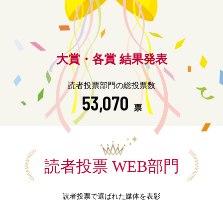
大賞・各賞 結果発表
読者投票部門の総投票数
53,070
票
読者投票 WEB部門
読者投票で選ばれた媒体を表彰