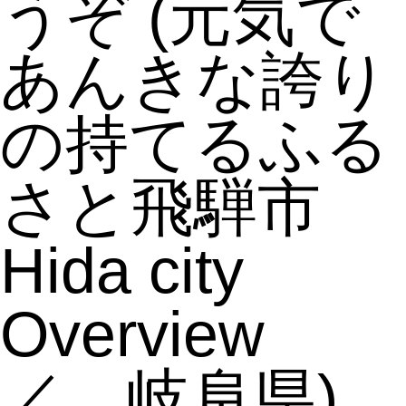
うぞ
(元気で
あんきな誇り
の持てるふる
さと飛騨市
Hida city
Overview
／ 岐阜県)