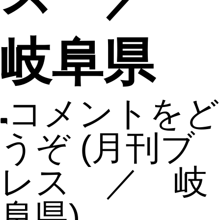
岐阜県
コメントをど
うぞ
(月刊ブ
レス ／ 岐
阜県)