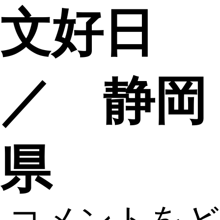
文好日
／ 静岡
県