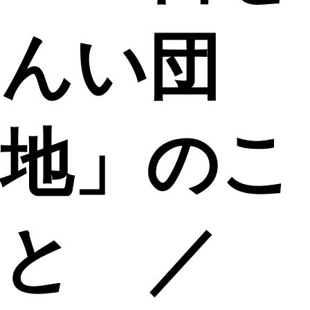
んい団
地」のこ
と ／