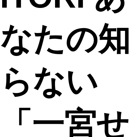
なたの知
らない
「一宮せ