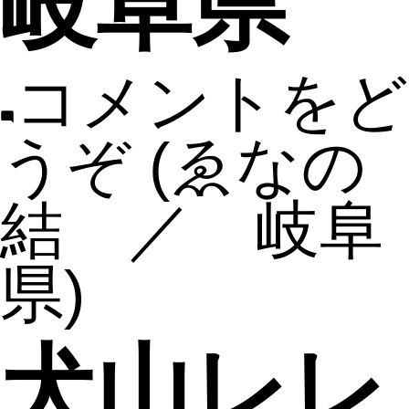
岐阜県
コメントをど
うぞ
(ゑなの
結 ／ 岐阜
県)
犬山レレ