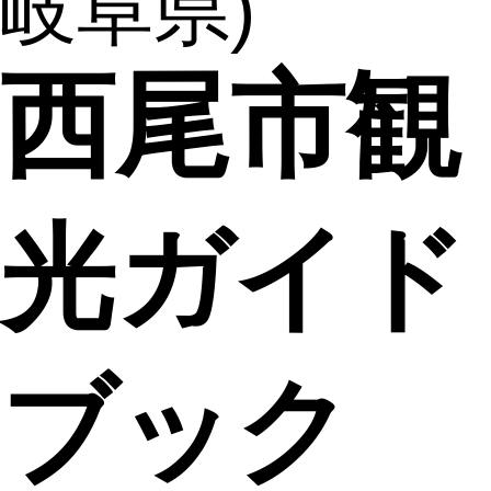
岐阜県)
西尾市観
光ガイド
ブック