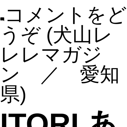
コメントをど
うぞ
(犬山レ
レレマガジ
ン ／ 愛知
県)
ITORI あ