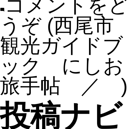
コメントをど
うぞ
(西尾市
観光ガイドブ
ック にしお
旅手帖 ／ )
投稿ナビ