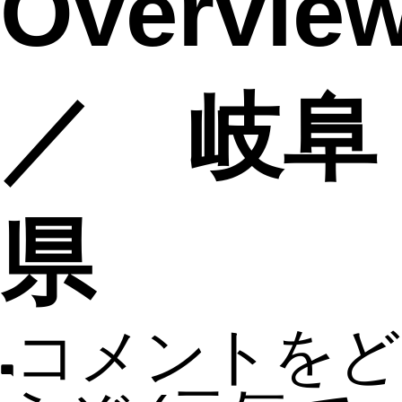
Overvi
／ 岐阜
県
コメントをど