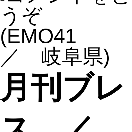
うぞ
(EMO41
／ 岐阜県)
月刊ブレ
ス ／