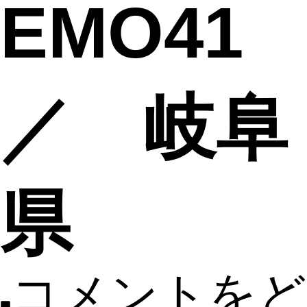
EMO4
／ 岐阜
県
コメントをど