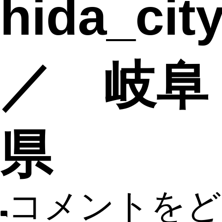
hida_city
／ 岐阜
県
コメントをど