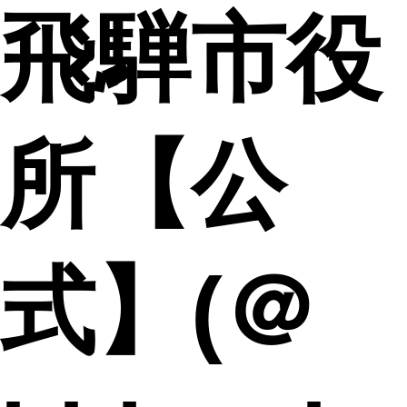
飛騨市役
所【公
式】(＠