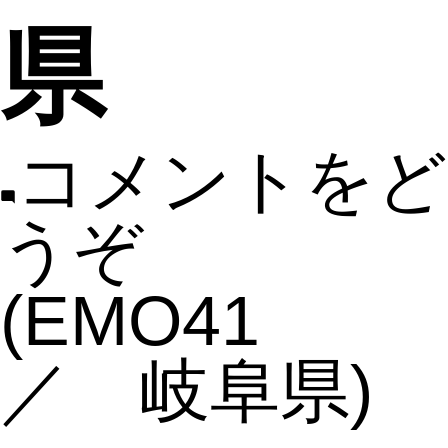
県
コメントをど
うぞ
(EMO41
／ 岐阜県)