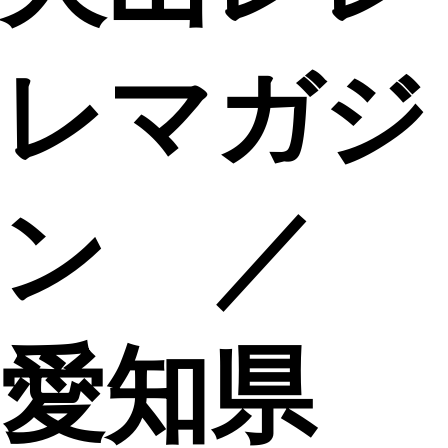
レマガジ
ン ／
愛知県