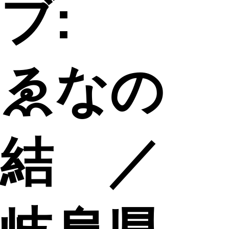
ブ:
ゑなの
結 ／