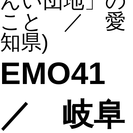
んい団地」の
こと ／ 愛
知県)
EMO4
／ 岐阜